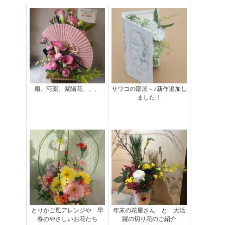
扇、芍薬、紫陽花、、、
サワコの部屋～♪新作追加し
ました！
とりかご風アレンジや 早
年末の花屋さん と 大活
春のやさしいお花たち
躍の切り花のご紹介