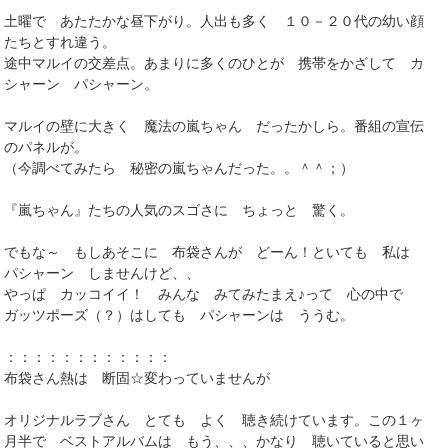
土曜で あたたかな昼下がり。人出も多く １０－２０代の幼い顔
たちとすれ違う。
途中マルイの交差点。あまりに多くのひとが 携帯をかざして カ
シャーン パシャーン。
マルイの壁に大きく 魔法の嵐ちゃん だったかしら。番組の宣伝
のパネルが。
（今調べてみたら 秘密の嵐ちゃんだった。。＾＾；）
『嵐ちゃん』たちの人気のスゴさに ちょっと 驚く。
でもな～ もしあそこに 布袋さんが どーん！といても 私は
パシャーン しませんけど、、
やっぱ カッコイイ！ みんな みてみたまえ♪って 心の中で
ガッツポーズ（？）はしても パシャーンは ううむ。
：：：：：：：：：：：：
布袋さん熱は 断固☆変わっていませんが
オリジナルラブさん とても よく 聴き続けています。この１ヶ
月半で ベストアルバムは もう、、、かなり 聴いていると思い