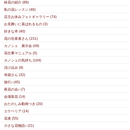
鉢花の紹介 (89)
私の花レッスン (46)
店主お休みフォトギャラリー (74)
お見舞いに喜ばれるもの (3)
好きな本 (40)
花の生産者さん (151)
カノシェ 展示会 (49)
花仕事マニュアル (5)
カノシェの気持ち (104)
活け込み (9)
布袋さん (32)
旅行♪ (45)
夜花の会♪ (7)
会場装花 (14)
おたのしみ動画つき (20)
エケベリア (14)
花束 (55)
小さな花物語♪ (21)