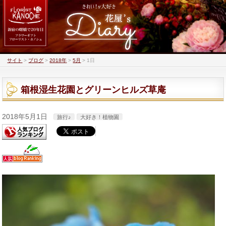
サイト
>
ブログ
>
2018年
>
5月
>
1日
箱根湿生花園とグリーンヒルズ草庵
2018年5月1日
旅行♪
大好き！植物園