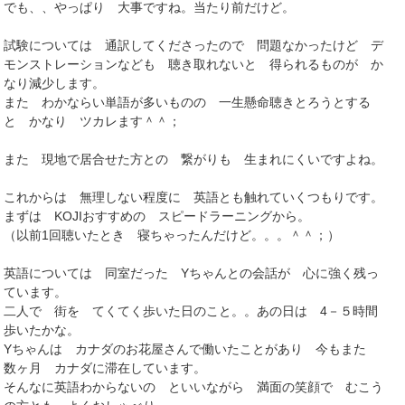
でも、、やっぱり 大事ですね。当たり前だけど。
試験については 通訳してくださったので 問題なかったけど デ
モンストレーションなども 聴き取れないと 得られるものが か
なり減少します。
また わかならい単語が多いものの 一生懸命聴きとろうとする
と かなり ツカレます＾＾；
また 現地で居合せた方との 繋がりも 生まれにくいですよね。
これからは 無理しない程度に 英語とも触れていくつもりです。
まずは KOJIおすすめの スピードラーニングから。
（以前1回聴いたとき 寝ちゃったんだけど。。。＾＾；）
英語については 同室だった Yちゃんとの会話が 心に強く残っ
ています。
二人で 街を てくてく歩いた日のこと。。あの日は 4－５時間
歩いたかな。
Yちゃんは カナダのお花屋さんで働いたことがあり 今もまた
数ヶ月 カナダに滞在しています。
そんなに英語わからないの といいながら 満面の笑顔で むこう