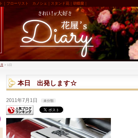
ト｜フローリスト カノシェ｜スタンド花｜胡蝶蘭｜
7月
>
1日
本日 出発します☆
2011年7月1日
未分類