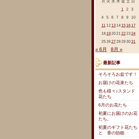
月
火
水
木
金
土
日
1
2
3
4
5
6
7
8
9
10
11
12
13
14
15
16
17
18
19
20
21
22
23
24
25
26
27
28
29
30
31
« 6月
8月 »
最新記事
そろそろお盆です！
お届けの花束たち
色も様々♪スタンド
花たち
6月のお花たち
初夏にお届けのお花
たち。
初夏のギフト花たち
と 香の効能