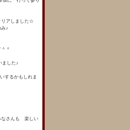
参加に 行って参り
クリアしました☆
み♪
す＾＾
いました♪
願いするかもしれま
みなさんも 楽しい