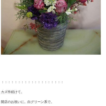
：：：：：：：：：：：：：：：：：：：
カズ作続けて。
開店のお祝いに。白グリーン系で。