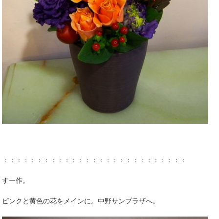
：：：：：：：：：：：：：：：：：：：：：：：：：：：
すー作。
ピンクと黄色の花をメインに。中野サンプラザへ。