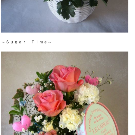
～Ｓｕｇａｒ Ｔｉｍｅ～