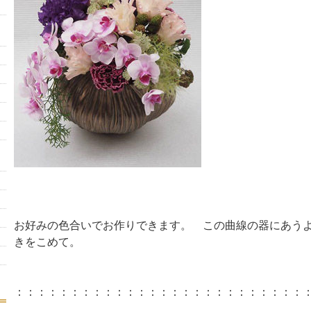
お好みの色合いでお作りできます。 この曲線の器にあう
きをこめて。
：：：：：：：：：：：：：：：：：：：：：：：：：：