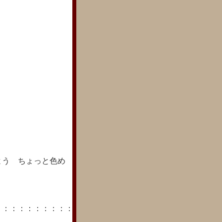
よう ちょっと色め
：：：：：：：：：：：：：