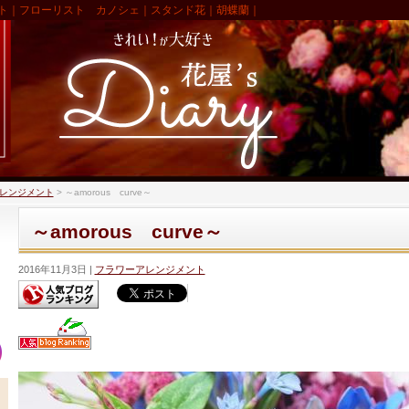
ト｜フローリスト カノシェ｜スタンド花｜胡蝶蘭｜
レンジメント
>
～amorous curve～
～amorous curve～
2016年11月3日
フラワーアレンジメント