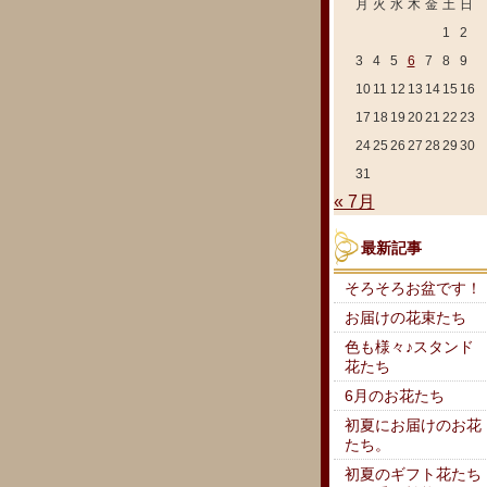
月
火
水
木
金
土
日
1
2
3
4
5
6
7
8
9
10
11
12
13
14
15
16
17
18
19
20
21
22
23
24
25
26
27
28
29
30
31
« 7月
最新記事
そろそろお盆です！
お届けの花束たち
色も様々♪スタンド
花たち
6月のお花たち
初夏にお届けのお花
たち。
初夏のギフト花たち