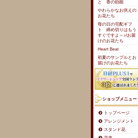
と 香の効能
やわらかなお供えの
お花たち
母の日の宅配ギフ
ト 締め切りはもう
すぐですよ～♪/お届
けのお花たち
Heart Beat
初夏のサンプルとお
届けのお花たち
ショップメニュー
トップページ
アレンジメント
スタンド花
花束