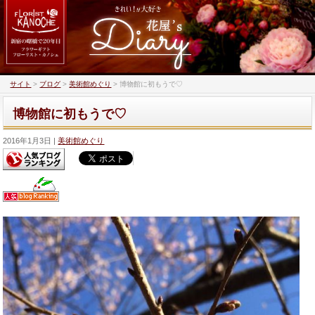
サイト
>
ブログ
>
美術館めぐり
>
博物館に初もうで♡
博物館に初もうで♡
2016年1月3日
美術館めぐり