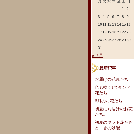
月
火
水
木
金
土
日
1
2
3
4
5
6
7
8
9
10
11
12
13
14
15
16
17
18
19
20
21
22
23
24
25
26
27
28
29
30
31
« 7月
最新記事
お届けの花束たち
色も様々♪スタンド
花たち
6月のお花たち
初夏にお届けのお花
たち。
初夏のギフト花たち
と 香の効能