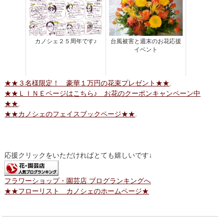
カノシェ２５周年です♪
台風被害と週末のお花応援
イベント
★★３名様限定！ 豪華１万円の花束プレゼント★★
.
★★ＬＩＮＥページはこちら♪ お花のクーポンキャンペーン中
★★
.
★★カノシェのフェイスブックページ★★
.
応援クリックをいただければとても嬉しいです↓
フラワーショップ・園芸店 ブログランキングへ
★★フローリスト カノシェのホームページ★