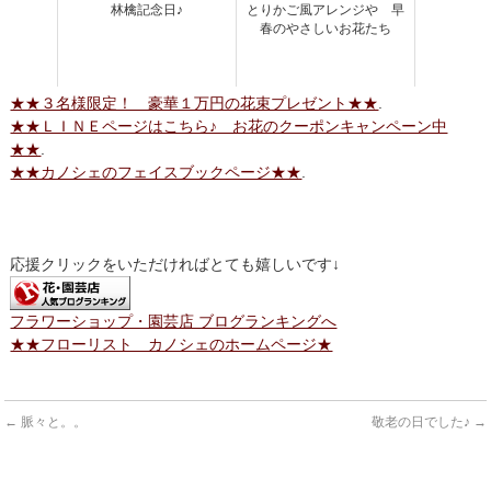
林檎記念日♪
とりかご風アレンジや 早
春のやさしいお花たち
★★３名様限定！ 豪華１万円の花束プレゼント★★
.
★★ＬＩＮＥページはこちら♪ お花のクーポンキャンペーン中
★★
.
★★カノシェのフェイスブックページ★★
.
応援クリックをいただければとても嬉しいです↓
フラワーショップ・園芸店 ブログランキングへ
★★フローリスト カノシェのホームページ★
←
脈々と。。
敬老の日でした♪
→