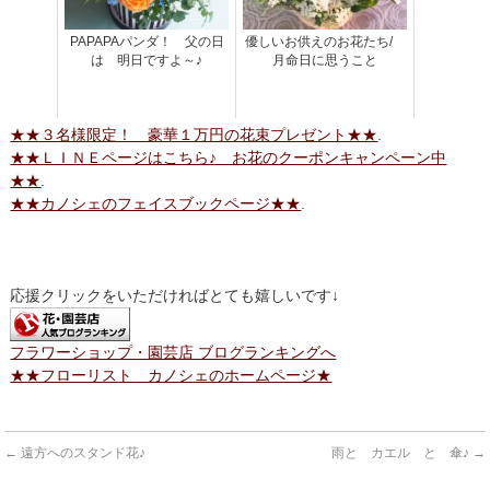
PAPAPAパンダ！ 父の日
優しいお供えのお花たち/
は 明日ですよ～♪
月命日に思うこと
★★３名様限定！ 豪華１万円の花束プレゼント★★
.
★★ＬＩＮＥページはこちら♪ お花のクーポンキャンペーン中
★★
.
★★カノシェのフェイスブックページ★★
.
応援クリックをいただければとても嬉しいです↓
フラワーショップ・園芸店 ブログランキングへ
★★フローリスト カノシェのホームページ★
←
遠方へのスタンド花♪
雨と カエル と 傘♪
→