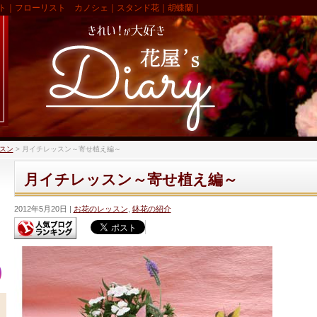
ト｜フローリスト カノシェ｜スタンド花｜胡蝶蘭｜
スン
>
月イチレッスン～寄せ植え編～
月イチレッスン～寄せ植え編～
2012年5月20日
お花のレッスン
,
鉢花の紹介