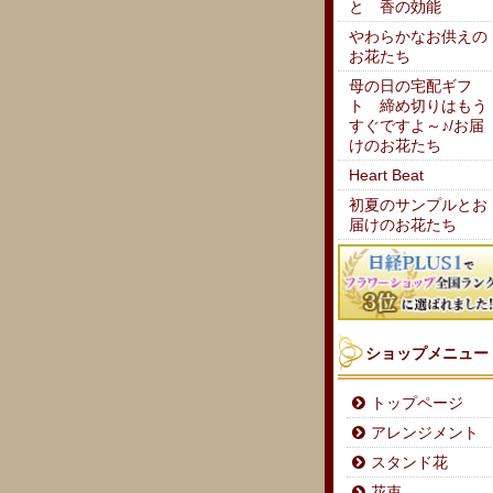
と 香の効能
やわらかなお供えの
お花たち
母の日の宅配ギフ
ト 締め切りはもう
すぐですよ～♪/お届
けのお花たち
Heart Beat
初夏のサンプルとお
届けのお花たち
ショップメニュー
トップページ
アレンジメント
スタンド花
花束