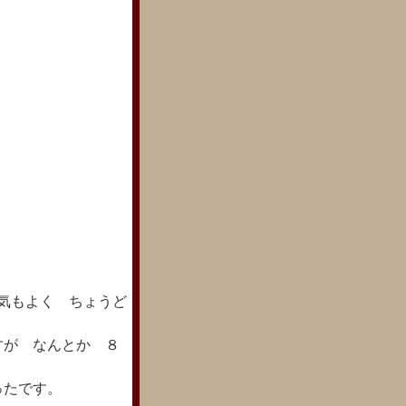
気もよく ちょうど
すが なんとか ８
ったです。