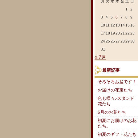
月
火
水
木
金
土
日
1
2
3
4
5
6
7
8
9
10
11
12
13
14
15
16
17
18
19
20
21
22
23
24
25
26
27
28
29
30
31
« 7月
最新記事
そろそろお盆です！
お届けの花束たち
色も様々♪スタンド
花たち
6月のお花たち
初夏にお届けのお花
たち。
初夏のギフト花たち