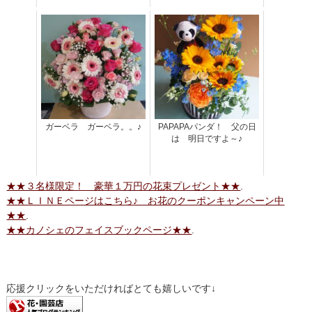
ガーベラ ガーベラ。。♪
PAPAPAパンダ！ 父の日
は 明日ですよ～♪
★★３名様限定！ 豪華１万円の花束プレゼント★★
.
★★ＬＩＮＥページはこちら♪ お花のクーポンキャンペーン中
★★
.
★★カノシェのフェイスブックページ★★
.
応援クリックをいただければとても嬉しいです↓