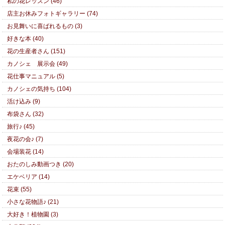
私の花レッスン (46)
店主お休みフォトギャラリー (74)
お見舞いに喜ばれるもの (3)
好きな本 (40)
花の生産者さん (151)
カノシェ 展示会 (49)
花仕事マニュアル (5)
カノシェの気持ち (104)
活け込み (9)
布袋さん (32)
旅行♪ (45)
夜花の会♪ (7)
会場装花 (14)
おたのしみ動画つき (20)
エケベリア (14)
花束 (55)
小さな花物語♪ (21)
大好き！植物園 (3)