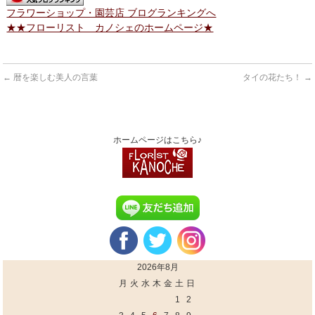
フラワーショップ・園芸店 ブログランキングへ
★★フローリスト カノシェのホームページ★
←
暦を楽しむ美人の言葉
タイの花たち！
→
ホームページはこちら♪
2026年8月
月
火
水
木
金
土
日
1
2