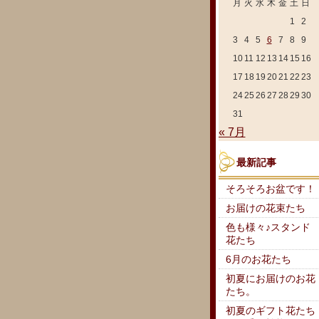
月
火
水
木
金
土
日
1
2
3
4
5
6
7
8
9
10
11
12
13
14
15
16
17
18
19
20
21
22
23
24
25
26
27
28
29
30
31
« 7月
最新記事
そろそろお盆です！
お届けの花束たち
色も様々♪スタンド
花たち
6月のお花たち
初夏にお届けのお花
たち。
初夏のギフト花たち