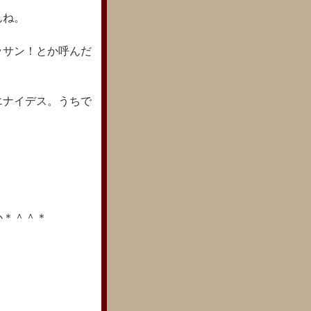
んね。
ッサン！とか呼んだ
エナイデス。うちで
か＊＾＾＊