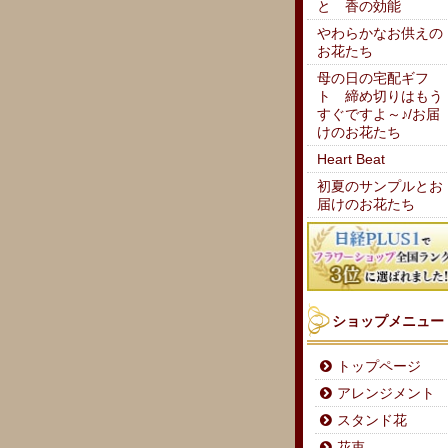
と 香の効能
やわらかなお供えの
お花たち
母の日の宅配ギフ
ト 締め切りはもう
すぐですよ～♪/お届
けのお花たち
Heart Beat
初夏のサンプルとお
届けのお花たち
ショップメニュー
トップページ
アレンジメント
スタンド花
花束