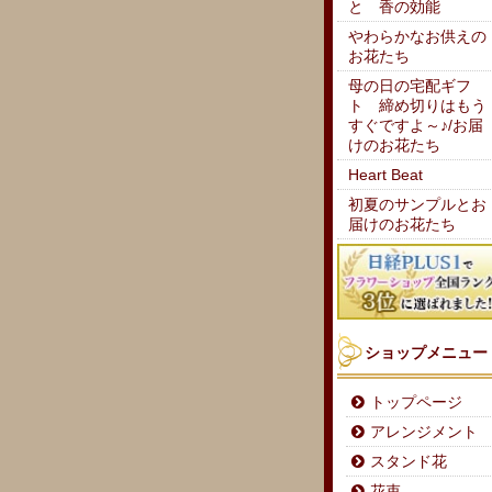
と 香の効能
やわらかなお供えの
お花たち
母の日の宅配ギフ
ト 締め切りはもう
すぐですよ～♪/お届
けのお花たち
Heart Beat
初夏のサンプルとお
届けのお花たち
ショップメニュー
トップページ
アレンジメント
スタンド花
花束