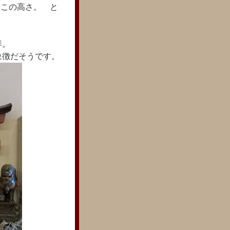
で この高さ。 と
洋。
象徴だそうです。