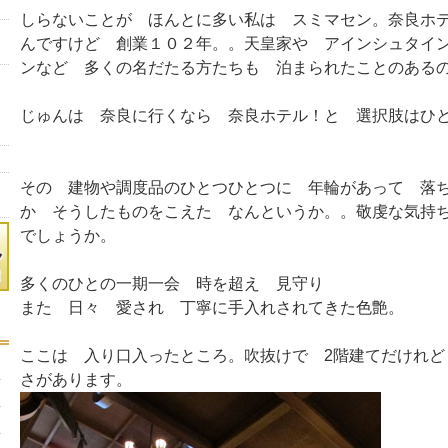
しらないことが ほんとに多い私は スミマセン。奈良ホ
んですけど 創業１０２年。。天皇家や アインシュタイ
ンなど 多くの名だたる方たちも 泊まられたことのある
じゅんは 奈良に行くなら 奈良ホテル！と 選択肢はひ
その 建物や調度品のひとつひとつに 年輪があって 落
か そうしたものをこえた なんというか。。敬虔な気持
でしょうか。
多くのひとの一期一会 時を超え 見守り
また 日々 愛され 丁寧に手入れされてきた色艶。
ここは 入り口入ったところ。吹抜けで 2階建てだけれど
さがあります。