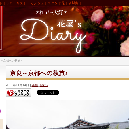
ト｜フローリスト カノシェ｜スタンド花｜胡蝶蘭｜
～京都への秋旅♪
奈良～京都への秋旅♪
2011年11月14日
洋服
,
旅行♪