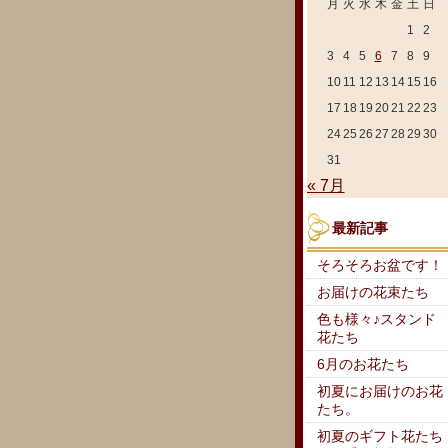
月
火
水
木
金
土
日
1
2
3
4
5
6
7
8
9
10
11
12
13
14
15
16
17
18
19
20
21
22
23
24
25
26
27
28
29
30
31
« 7月
最新記事
そろそろお盆です！
お届けの花束たち
色も様々♪スタンド
花たち
6月のお花たち
初夏にお届けのお花
たち。
初夏のギフト花たち