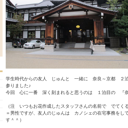
学生時代からの友人 じゅんと 一緒に 奈良～京都 ２
参りました♪
今回 心に一番 深く刻まれると思うのは １泊目の 『
（注 いつもお花作成したスタッフさんの名前で でてく
＝男性ですが、友人のじゅんは カノシェの在宅事務をし
す＾＾）