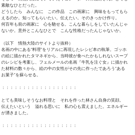
素敵なひとだった。
どうしたら みんなに この作品 この画家に 興味をもってもら
えるのか。知ってもらいたい。伝えたい。そのきっかけ作り。
何百年も前の画家に 心を馳せる。こんな暮らしをしていたんじゃ
ないか。意外とこんなひとで こんな性格だったんじゃないか。
（以下 情熱大陸のサイトより抜粋）
名画の中にある“料理”をリアルに再現したレシピ本の執筆。ゴッホ
の絵に描かれたタマネギから、当時彼が食べたかもしれないスープ
のレシピを考案し、フェルメールの名画『牛乳を注ぐ女』に描かれ
た材料の数々から、絵の中の女性がその先に作ったであろう“ある
お菓子”を蘇らせる。
：：：：：：：：：：：：：：：：：：
とても美味しそうなお料理と それを作った林さん自身の笑顔。
伝えたいという 溢れる思いに 私の心も震えました。エネルギー
が湧きました。
：：：：：：：：：：：：：：：：：：