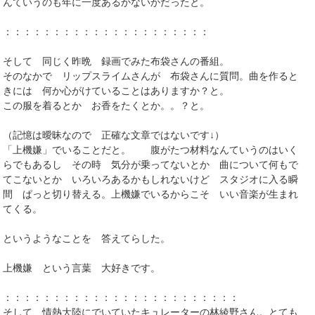
んていうのも年に一度あるかないかだったと。
：：：：：：：：：：：：：：：：：：：：：
そして 同じく昨晩 録画でみた布袋さんの番組。
そのなかで リップスライムさんが 布袋さんに質問。曲を作ると
きには 何か心がけていることはありますか？と。
この服を着るとか お香をたくとか。。？と。
（記憶は曖昧なので 正確な文章ではないです↓）
「上機嫌」でいることだと。 腹がたつ材料なんていうのはいく
らでもあるし その時 気分が乗ってないとか 曲について何もで
てこないとか いろいろあるかもしれないけど スタジオに入る瞬
間 ぱっと切り替える。上機嫌でいるからこそ いい音楽が生まれ
てくる。
というようなことを 答えてらした。
上機嫌 という言葉 大好きです。
：：：：：：：：：：：：：：：：：：：：：：：：
そして 情熱大陸にでいていたキュレーターの林綾野さん。とても