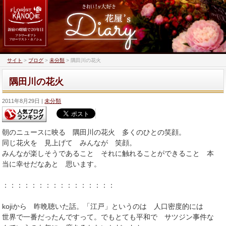
サイト
>
ブログ
>
未分類
>
隅田川の花火
隅田川の花火
2011年8月29日
未分類
朝のニュースに映る 隅田川の花火 多くのひとの笑顔。
同じ花火を 見上げて みんなが 笑顔。
みんなが楽しそうであること それに触れることができること 本
当に幸せだなあと 思います。
：：：：：：：：：：：：：：：：
kojiから 昨晩聴いた話。「江戸」というのは 人口密度的には
世界で一番だったんですって。でもとても平和で サツジン事件な