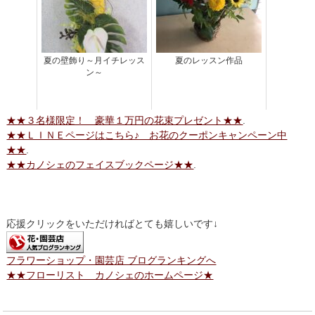
夏の壁飾り～月イチレッス
夏のレッスン作品
ン～
★★３名様限定！ 豪華１万円の花束プレゼント★★
.
★★ＬＩＮＥページはこちら♪ お花のクーポンキャンペーン中
★★
.
★★カノシェのフェイスブックページ★★
.
応援クリックをいただければとても嬉しいです↓
フラワーショップ・園芸店 ブログランキングへ
★★フローリスト カノシェのホームページ★