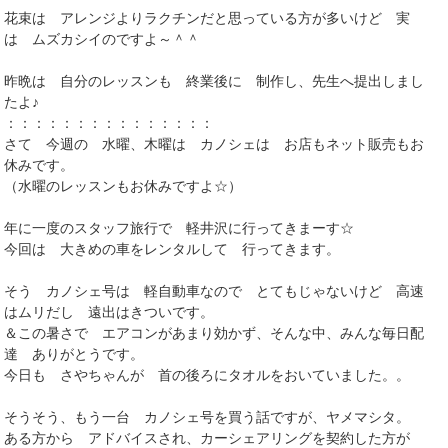
花束は アレンジよりラクチンだと思っている方が多いけど 実
は ムズカシイのですよ～＾＾
昨晩は 自分のレッスンも 終業後に 制作し、先生へ提出しまし
たよ♪
：：：：：：：：：：：：：：：
さて 今週の 水曜、木曜は カノシェは お店もネット販売もお
休みです。
（水曜のレッスンもお休みですよ☆）
年に一度のスタッフ旅行で 軽井沢に行ってきまーす☆
今回は 大きめの車をレンタルして 行ってきます。
そう カノシェ号は 軽自動車なので とてもじゃないけど 高速
はムリだし 遠出はきついです。
＆この暑さで エアコンがあまり効かず、そんな中、みんな毎日配
達 ありがとうです。
今日も さやちゃんが 首の後ろにタオルをおいていました。。
そうそう、もう一台 カノシェ号を買う話ですが、ヤメマシタ。
ある方から アドバイスされ、カーシェアリングを契約した方が