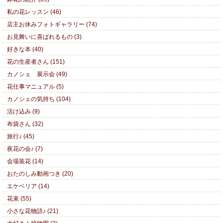
私の花レッスン (46)
店主お休みフォトギャラリー (74)
お見舞いに喜ばれるもの (3)
好きな本 (40)
花の生産者さん (151)
カノシェ 展示会 (49)
花仕事マニュアル (5)
カノシェの気持ち (104)
活け込み (9)
布袋さん (32)
旅行♪ (45)
夜花の会♪ (7)
会場装花 (14)
おたのしみ動画つき (20)
エケベリア (14)
花束 (55)
小さな花物語♪ (21)