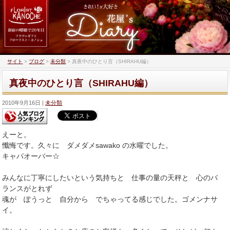
サイト
>
ブログ
>
未分類
>
真夜中のひとり言（SHIRAHU編）
真夜中のひとり言（SHIRAHU編）
2010年9月16日
未分類
えーと。
懺悔です。久々に ダメダメsawako の水曜でした。
キャパオーバー☆
みんなに丁寧にしたいという気持ちと 仕事の量の天秤と 心のバ
ランスがとれず
魂が ぽうっと 自分から でちゃってる感じでした。ゴメンナサ
イ。