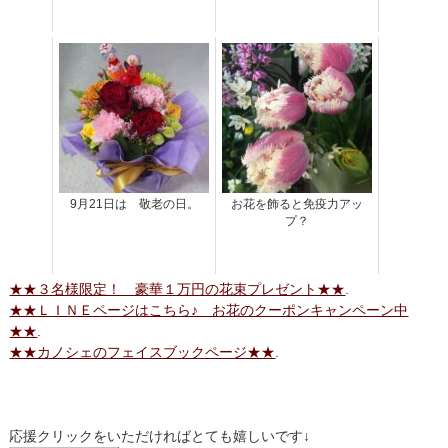
9月21日は 敬老の日。
お花を飾ると免疫力アッ
プ？
★★３名様限定！ 豪華１万円の花束プレゼント★★
.
★★ＬＩＮＥページはこちら♪ お花のクーポンキャンペーン中
★★
.
★★カノシェのフェイスブックページ★★
.
応援クリックをいただければとても嬉しいです↓