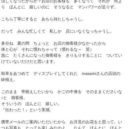
涼しくなったからか？お店のお客様も 多くなって それが 何よ
り ほんとに 嬉しいのに そうなると マンパワーが足りず。
こちら丁寧にすると あちら待たしちゃうし。
だって みんな忙しくて 私しか 店にいなくなっちゃうし。
多分ね 夏の間 ちょっと お店の御客様少なかったから
体と心が それに慣れちゃって（慣れるな～ 笑）
急に たくさんになった御客様を きりもりすることに ついてい
けていないだけだと思います。
秋草をあつめて ディスプレイしてくれた masamiさんの店頭の
鉢植え。
このまま 寄植えしたいから かごの中身を そのままくださいな
♪と 御客様。
そういうの ほんとに 嬉しい。
『伝わった！』という実感。
携帯メールのご案内いただいたから お月見のお花をと思って。い
つも写真も とっても楽しみなのよ なんて ほんとに ほんと