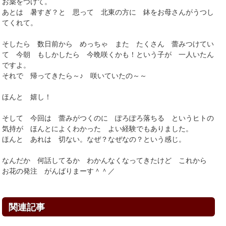
お薬をつけて。
あとは 暑すぎ？と 思って 北東の方に 鉢をお母さんがうつし
てくれて。
そしたら 数日前から めっちゃ また たくさん 蕾みつけてい
て 今朝 もしかしたら 今晩咲くかも！という子が 一人いたん
ですよ。
それで 帰ってきたら～♪ 咲いていたの～～
ほんと 嬉し！
そして 今回は 蕾みがつくのに ぽろぽろ落ちる というヒトの
気持が ほんとによくわかった よい経験でもありました。
ほんと あれは 切ない。なぜ？なぜなの？という感じ。
なんだか 何話してるか わかんなくなってきたけど これから
お花の発注 がんばりまーす＾＾／
関連記事