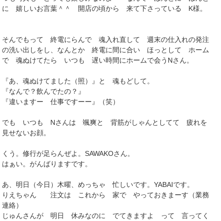
に 嬉しいお言葉＾＾ 開店の頃から 来て下さっている K様。
そんでもって 終電にらんで 魂入れ直して 週末の仕入れの発注
の洗い出しをし、なんとか 終電に間に合い ほっとして ホーム
で 魂ぬけてたら いつも 遅い時間にホームで会うNさん。
『あ、魂ぬけてました（照）』と 魂もどして。
『なんで？飲んでたの？』
『違いますー 仕事ですーー』（笑）
でも いつも Nさんは 颯爽と 背筋がしゃんとしてて 疲れを
見せないお顔。
くう。修行が足らんぜよ。SAWAKOさん。
はぁい。がんばりますです。
あ、明日（今日）木曜、めっちゃ 忙しいです。YABAIです。
りえちゃん 注文は これから 家で やっておきまーす（業務
連絡）
じゅんさんが 明日 休みなのに でてきますよ って 言ってく