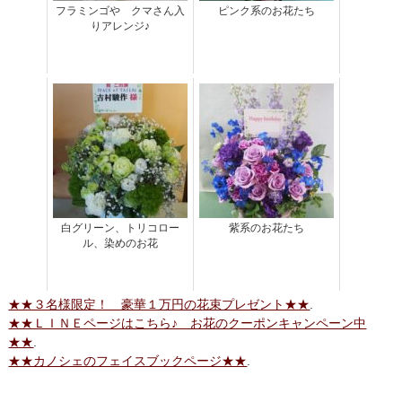
フラミンゴや クマさん入
ピンク系のお花たち
りアレンジ♪
白グリーン、トリコロー
紫系のお花たち
ル、染めのお花
★★３名様限定！ 豪華１万円の花束プレゼント★★
.
★★ＬＩＮＥページはこちら♪ お花のクーポンキャンペーン中
★★
.
★★カノシェのフェイスブックページ★★
.