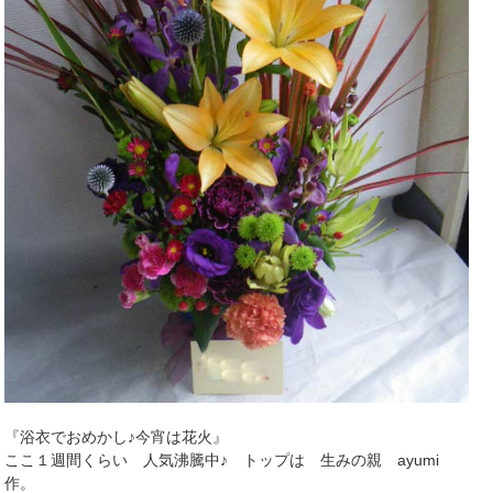
『浴衣でおめかし♪今宵は花火』
ここ１週間くらい 人気沸騰中♪ トップは 生みの親 ayumi
作。