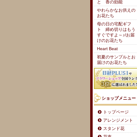
と 香の効能
やわらかなお供えの
お花たち
母の日の宅配ギフ
ト 締め切りはもう
すぐですよ～♪/お届
けのお花たち
Heart Beat
初夏のサンプルとお
届けのお花たち
ショップメニュー
トップページ
アレンジメント
スタンド花
花束