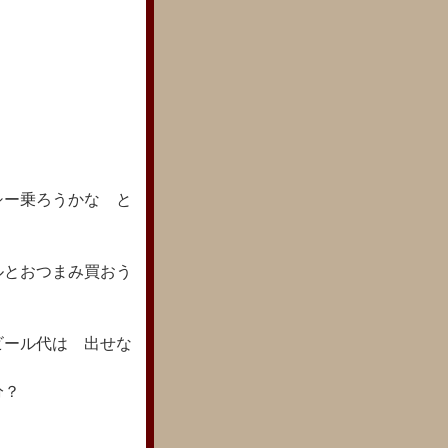
シー乗ろうかな と
ルとおつまみ買おう
ビール代は 出せな
分？