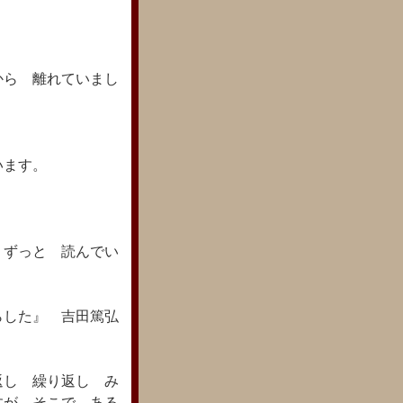
から 離れていまし
います。
 ずっと 読んでい
らした』 吉田篤弘
返し 繰り返し み
すが、そこで ある