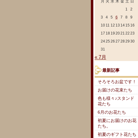
月
火
水
木
金
土
日
1
2
3
4
5
6
7
8
9
10
11
12
13
14
15
16
17
18
19
20
21
22
23
24
25
26
27
28
29
30
31
« 7月
最新記事
そろそろお盆です！
お届けの花束たち
色も様々♪スタンド
花たち
6月のお花たち
初夏にお届けのお花
たち。
初夏のギフト花たち