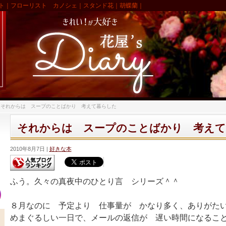
ト｜フローリスト カノシェ｜スタンド花｜胡蝶蘭｜
>
それからは スープのことばかり 考えて暮らした
それからは スープのことばかり 考えて
2010年8月7日
好きな本
ふう。久々の真夜中のひとり言 シリーズ＾＾
８月なのに 予定より 仕事量が かなり多く、ありがた
めまぐるしい一日で、メールの返信が 遅い時間になるこ