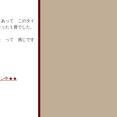
 あって このタイ
った１冊でした。
た って 感じです
ーン中★★
.