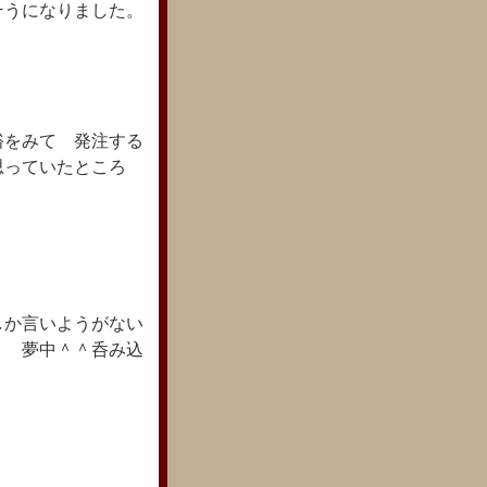
そうになりました。
裕をみて 発注する
思っていたところ
しか言いようがない
う 夢中＾＾呑み込