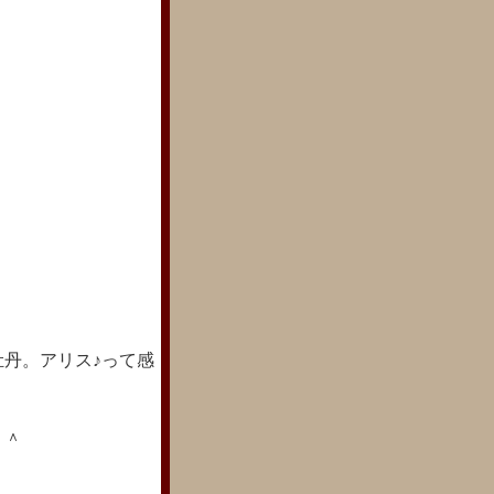
丹。アリス♪って感
＾＾