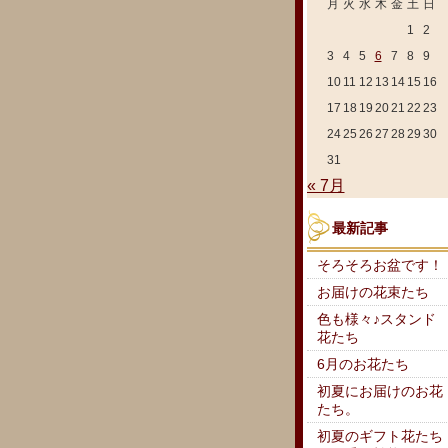
月
火
水
木
金
土
日
1
2
3
4
5
6
7
8
9
10
11
12
13
14
15
16
17
18
19
20
21
22
23
24
25
26
27
28
29
30
31
« 7月
最新記事
そろそろお盆です！
お届けの花束たち
色も様々♪スタンド
花たち
6月のお花たち
初夏にお届けのお花
たち。
初夏のギフト花たち