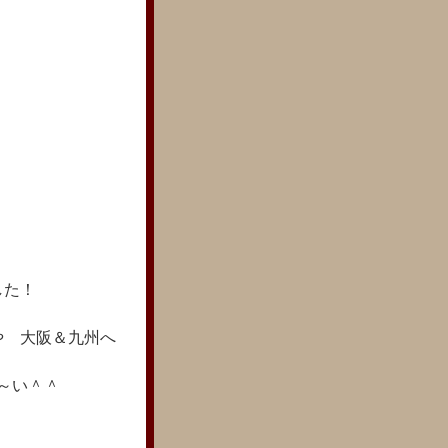
した！
や 大阪＆九州へ
～い＾＾