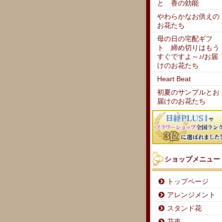
と 香の効能
やわらかなお供えの
お花たち
母の日の宅配ギフ
ト 締め切りはもう
すぐですよ～♪/お届
けのお花たち
Heart Beat
初夏のサンプルとお
届けのお花たち
ショップメニュー
トップページ
アレンジメント
スタンド花
花束