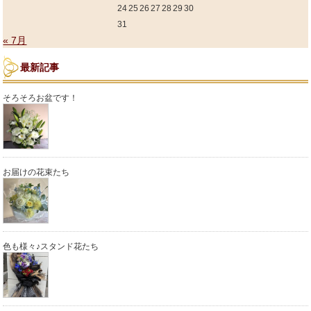
24
25
26
27
28
29
30
31
« 7月
最新記事
そろそろお盆です！
お届けの花束たち
色も様々♪スタンド花たち