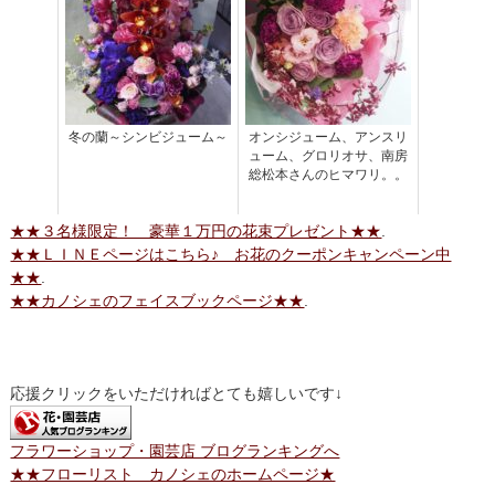
冬の蘭～シンビジューム～
オンシジューム、アンスリ
ューム、グロリオサ、南房
総松本さんのヒマワリ。。
★★３名様限定！ 豪華１万円の花束プレゼント★★
.
★★ＬＩＮＥページはこちら♪ お花のクーポンキャンペーン中
★★
.
★★カノシェのフェイスブックページ★★
.
応援クリックをいただければとても嬉しいです↓
フラワーショップ・園芸店 ブログランキングへ
★★フローリスト カノシェのホームページ★