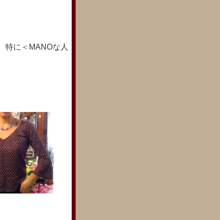
。特に＜MANOな人