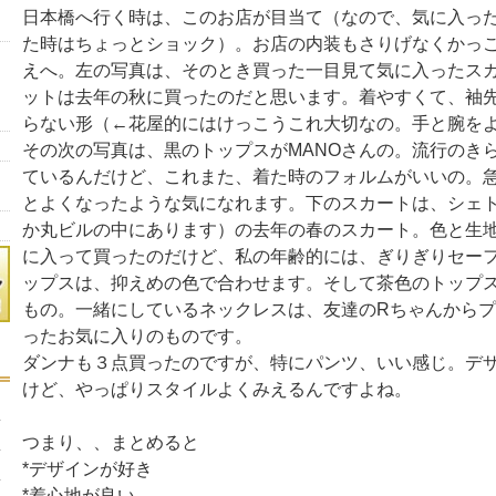
日本橋へ行く時は、このお店が目当て（なので、気に入っ
た時はちょっとショック）。お店の内装もさりげなくかっ
えへ。左の写真は、そのとき買った一目見て気に入ったス
ットは去年の秋に買ったのだと思います。着やすくて、袖
らない形（←花屋的にはけっこうこれ大切なの。手と腕を
その次の写真は、黒のトップスがMANOさんの。流行のき
ているんだけど、これまた、着た時のフォルムがいいの。
とよくなったような気になれます。下のスカートは、シェ
か丸ビルの中にあります）の去年の春のスカート。色と生
に入って買ったのだけど、私の年齢的には、ぎりぎりセー
ップスは、抑えめの色で合わせます。そして茶色のトップ
もの。一緒にしているネックレスは、友達のRちゃんから
ったお気に入りのものです。
ダンナも３点買ったのですが、特にパンツ、いい感じ。デ
けど、やっぱりスタイルよくみえるんですよね。
つまり、、まとめると
*デザインが好き
*着心地が良い