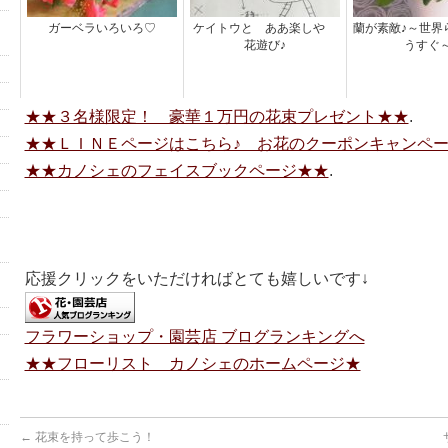
ガーベラいろいろ♡
ケイトウと ああ楽しや
蘭が素敵♪～世界
花遊び♪
うすぐ
★★３名様限定！ 豪華１万円の花束プレゼント★★
.
★★ＬＩＮＥページはこちら♪ お花のクーポンキャンペ
★★カノシェのフェイスブックページ★★
.
応援クリックをいただければとても嬉しいです↓
フラワーショップ・園芸店 ブログランキングへ
★★フローリスト カノシェのホームページ★
←
花束を持って歩こう！