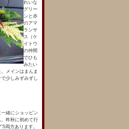
れいな
グリー
ンと赤
のアマ
ランサ
ス（ケ
イトウ
の仲間
でひも
みたい
た。メインはまんま
ナで少しみずみずし
に一緒にショッピン
ん。昨秋に初めて行
Y'S両方あります。