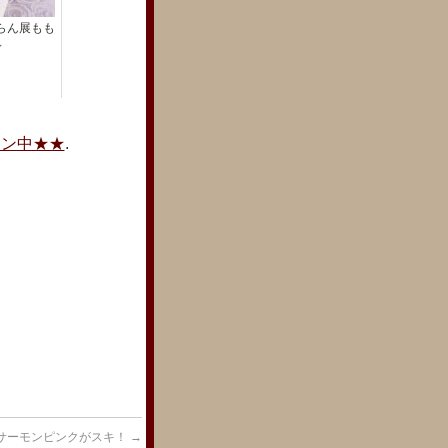
らん展もも
～
ーン中★★
.
サーモンピンクがスキ！
→