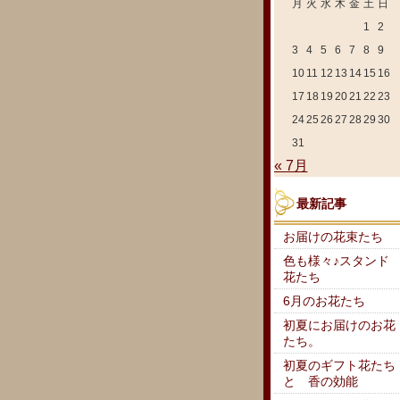
月
火
水
木
金
土
日
1
2
3
4
5
6
7
8
9
10
11
12
13
14
15
16
17
18
19
20
21
22
23
24
25
26
27
28
29
30
31
« 7月
最新記事
お届けの花束たち
色も様々♪スタンド
花たち
6月のお花たち
初夏にお届けのお花
たち。
初夏のギフト花たち
と 香の効能