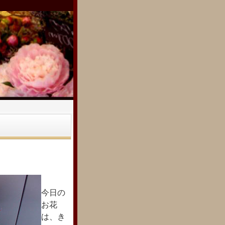
今日の
お花
は、き