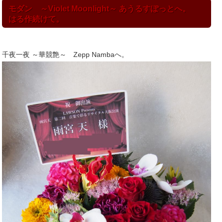
モダン ～Violet Moonlight～ あうるすぽっとへ。
はる作続けて。
千夜一夜 ～華競艶～ Zepp Nambaへ。