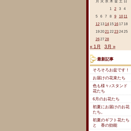
月
火
水
木
金
土
日
1
2
3
4
5
6
7
8
9
10
11
12
13
14
15
16
17
18
19
20
21
22
23
24
25
26
27
28
« 1月
3月 »
最新記事
そろそろお盆です！
お届けの花束たち
色も様々♪スタンド
花たち
6月のお花たち
初夏にお届けのお花
たち。
初夏のギフト花たち
と 香の効能