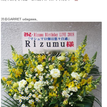
渋谷GARRET udagawa。