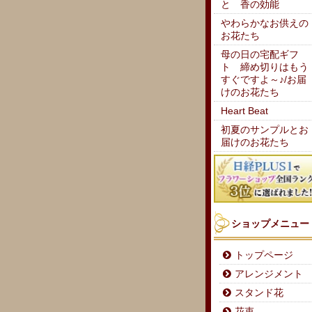
と 香の効能
やわらかなお供えの
お花たち
母の日の宅配ギフ
ト 締め切りはもう
すぐですよ～♪/お届
けのお花たち
Heart Beat
初夏のサンプルとお
届けのお花たち
ショップメニュー
トップページ
アレンジメント
スタンド花
花束