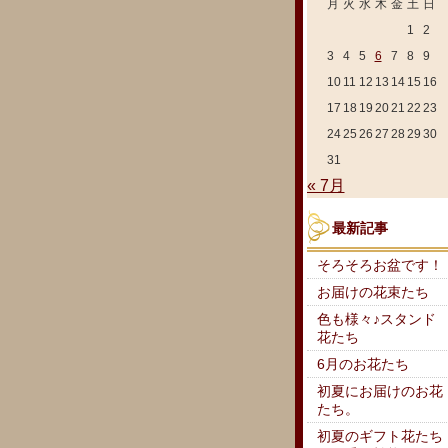
月
火
水
木
金
土
日
1
2
3
4
5
6
7
8
9
10
11
12
13
14
15
16
17
18
19
20
21
22
23
24
25
26
27
28
29
30
31
« 7月
最新記事
そろそろお盆です！
お届けの花束たち
色も様々♪スタンド
花たち
6月のお花たち
初夏にお届けのお花
たち。
初夏のギフト花たち