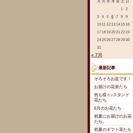
月
火
水
木
金
土
日
1
2
3
4
5
6
7
8
9
10
11
12
13
14
15
16
17
18
19
20
21
22
23
24
25
26
27
28
29
30
31
« 7月
最新記事
そろそろお盆です！
お届けの花束たち
色も様々♪スタンド
花たち
6月のお花たち
初夏にお届けのお花
たち。
初夏のギフト花たち