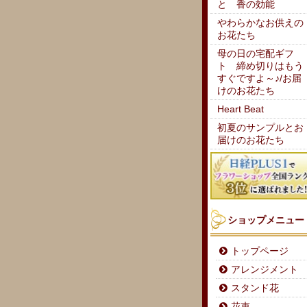
と 香の効能
やわらかなお供えの
お花たち
母の日の宅配ギフ
ト 締め切りはもう
すぐですよ～♪/お届
けのお花たち
Heart Beat
初夏のサンプルとお
届けのお花たち
ショップメニュー
トップページ
アレンジメント
スタンド花
花束