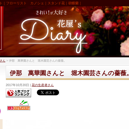
ト｜フローリスト カノシェ｜スタンド花｜胡蝶蘭｜
さん
>
伊那 萬華園さんと 堀木園芸さんの薔薇。
伊那 萬華園さんと 堀木園芸さんの薔薇
2017年10月20日
花の生産者さん