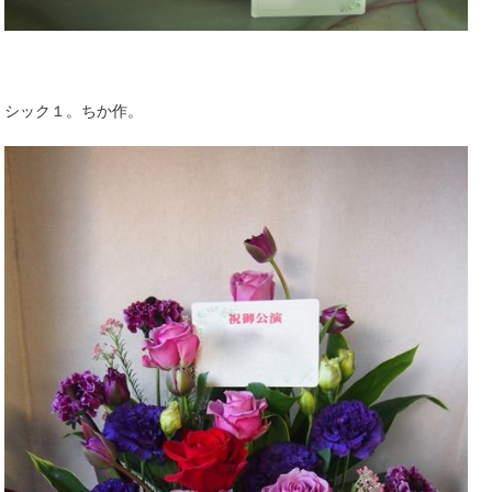
シック１。ちか作。