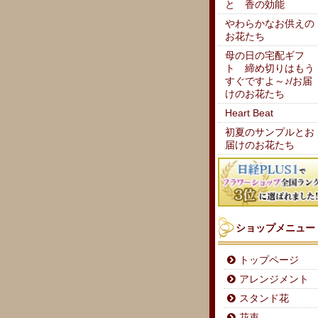
と 香の効能
やわらかなお供えの
お花たち
母の日の宅配ギフ
ト 締め切りはもう
すぐですよ～♪/お届
けのお花たち
Heart Beat
初夏のサンプルとお
届けのお花たち
ショップメニュー
トップページ
アレンジメント
スタンド花
花束