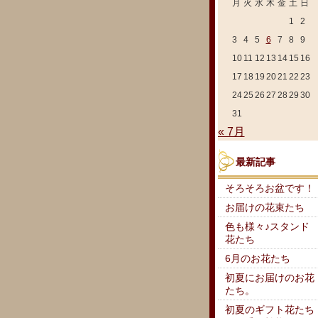
月
火
水
木
金
土
日
1
2
3
4
5
6
7
8
9
10
11
12
13
14
15
16
17
18
19
20
21
22
23
24
25
26
27
28
29
30
31
« 7月
最新記事
そろそろお盆です！
お届けの花束たち
色も様々♪スタンド
花たち
6月のお花たち
初夏にお届けのお花
たち。
初夏のギフト花たち