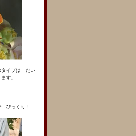
のタイプは だい
ります。
で びっくり！