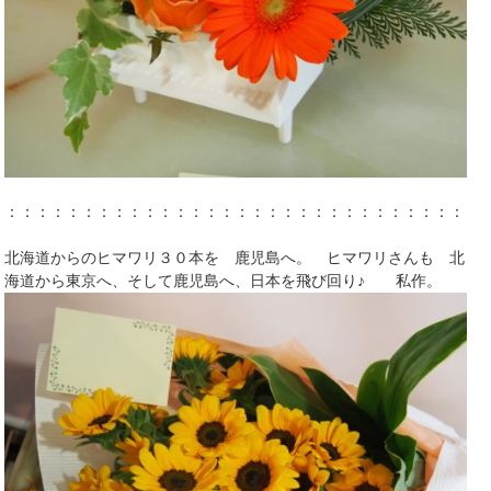
：：：：：：：：：：：：：：：：：：：：：：：：：：：：：：：
北海道からのヒマワリ３０本を 鹿児島へ。 ヒマワリさんも 北
海道から東京へ、そして鹿児島へ、日本を飛び回り♪ 私作。