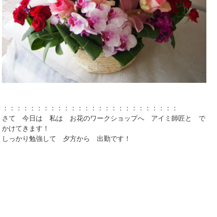
：：：：：：：：：：：：：：：：：：：：：：：：：：
さて 今日は 私は お花のワークショップへ アイミ師匠と で
かけてきます！
しっかり勉強して 夕方から 出勤です！