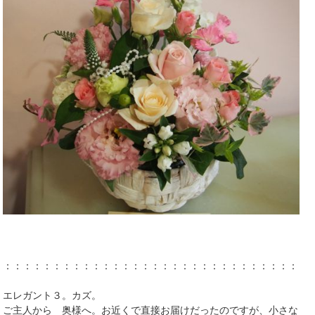
：：：：：：：：：：：：：：：：：：：：：：：：：：：：：：：
エレガント３。カズ。
ご主人から 奥様へ。お近くで直接お届けだったのですが、小さな