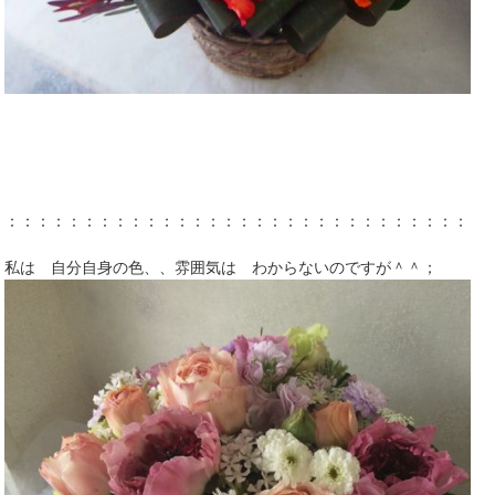
：：：：：：：：：：：：：：：：：：：：：：：：：：：：：：：
私は 自分自身の色、、雰囲気は わからないのですが＾＾；