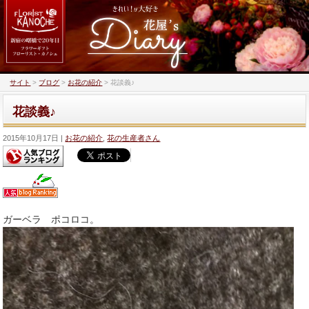
サイト
>
ブログ
>
お花の紹介
>
花談義♪
花談義♪
2015年10月17日
お花の紹介
,
花の生産者さん
ガーベラ ポコロコ。