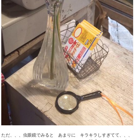
ただ、、、虫眼鏡でみると あまりに キラキラしすぎてて、、、