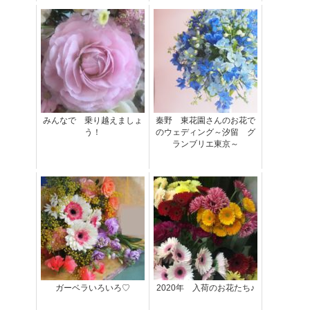
みんなで 乗り越えましょ
秦野 東花園さんのお花で
う！
のウェディング～汐留 グ
ランブリエ東京～
ガーベラいろいろ♡
2020年 入荷のお花たち♪