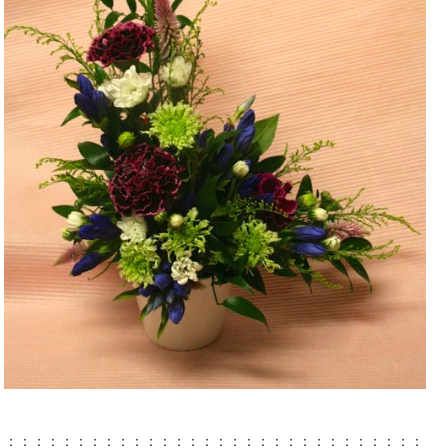
：：：：：：：：：：：：：：：：：：：：：：：：：：：：：：：