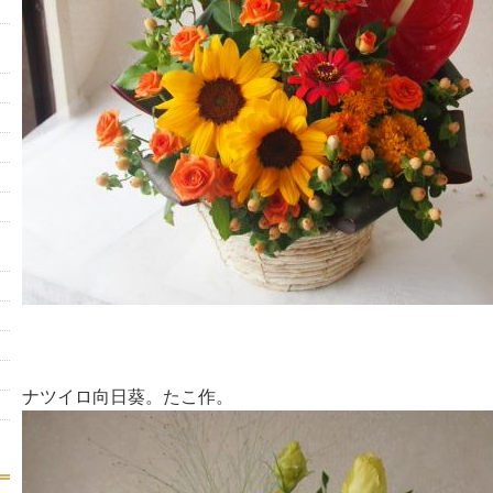
ナツイロ向日葵。たこ作。