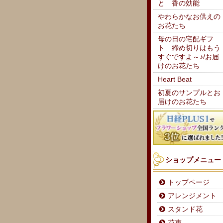
と 香の効能
やわらかなお供えの
お花たち
母の日の宅配ギフ
ト 締め切りはもう
すぐですよ～♪/お届
けのお花たち
Heart Beat
初夏のサンプルとお
届けのお花たち
ショップメニュー
トップページ
アレンジメント
スタンド花
花束