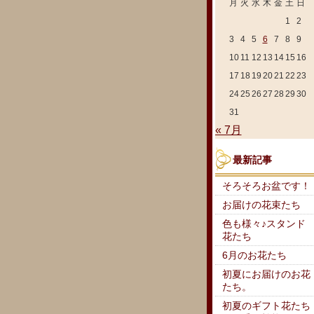
月
火
水
木
金
土
日
1
2
3
4
5
6
7
8
9
10
11
12
13
14
15
16
17
18
19
20
21
22
23
24
25
26
27
28
29
30
31
« 7月
最新記事
そろそろお盆です！
お届けの花束たち
色も様々♪スタンド
花たち
6月のお花たち
初夏にお届けのお花
たち。
初夏のギフト花たち