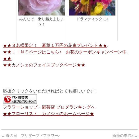
みんなで 乗り越えましょ
ドラマティックに♪
う！
★★３名様限定！ 豪華１万円の花束プレゼント★★
.
★★ＬＩＮＥページはこちら♪ お花のクーポンキャンペーン中
★★
.
★★カノシェのフェイスブックページ★★
.
応援クリックをいただければとても嬉しいです↓
フラワーショップ・園芸店 ブログランキングへ
★★フローリスト カノシェのホームページ★
←
母の日 プリザーブドフラワー♪
薔薇の季節♪
→