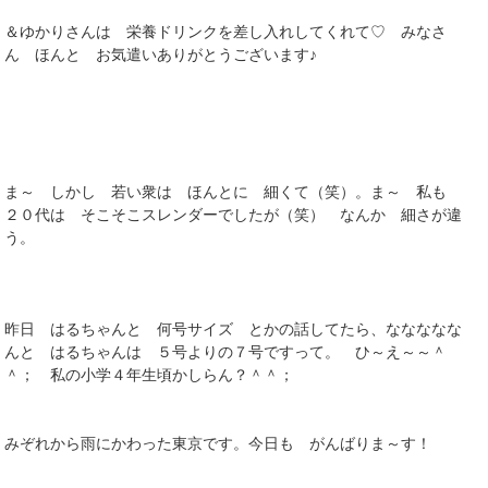
＆ゆかりさんは 栄養ドリンクを差し入れしてくれて♡ みなさ
ん ほんと お気遣いありがとうございます♪
ま～ しかし 若い衆は ほんとに 細くて（笑）。ま～ 私も
２０代は そこそこスレンダーでしたが（笑） なんか 細さが違
う。
昨日 はるちゃんと 何号サイズ とかの話してたら、ななななな
んと はるちゃんは ５号よりの７号ですって。 ひ～え～～＾
＾； 私の小学４年生頃かしらん？＾＾；
みぞれから雨にかわった東京です。今日も がんばりま～す！