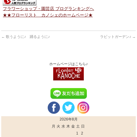
フラワーショップ・園芸店 ブログランキングへ
★★フローリスト カノシェのホームページ★
←
歌うように♪ 踊るように♪
ラビットガーデン♪
→
ホームページはこちら♪
2026年8月
月
火
水
木
金
土
日
1
2