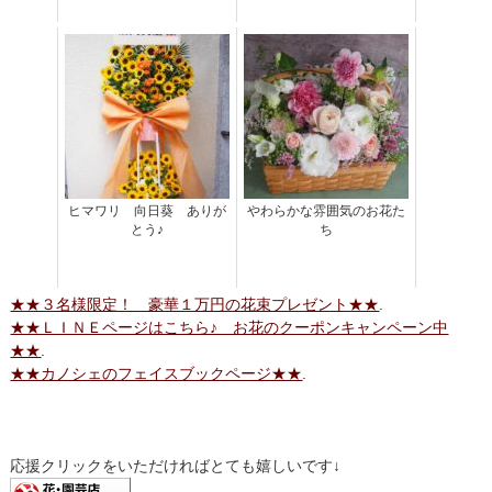
ヒマワリ 向日葵 ありが
やわらかな雰囲気のお花た
とう♪
ち
★★３名様限定！ 豪華１万円の花束プレゼント★★
.
★★ＬＩＮＥページはこちら♪ お花のクーポンキャンペーン中
★★
.
★★カノシェのフェイスブックページ★★
.
応援クリックをいただければとても嬉しいです↓