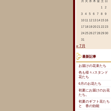
月
火
水
木
金
土
日
1
2
3
4
5
6
7
8
9
10
11
12
13
14
15
16
17
18
19
20
21
22
23
24
25
26
27
28
29
30
31
« 7月
最新記事
お届けの花束たち
色も様々♪スタンド
花たち
6月のお花たち
初夏にお届けのお花
たち。
初夏のギフト花たち
と 香の効能