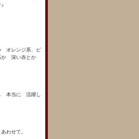
♪
い オレンジ系、ピ
系か 深い赤とか
し 本当に 活躍し
とあわせて。