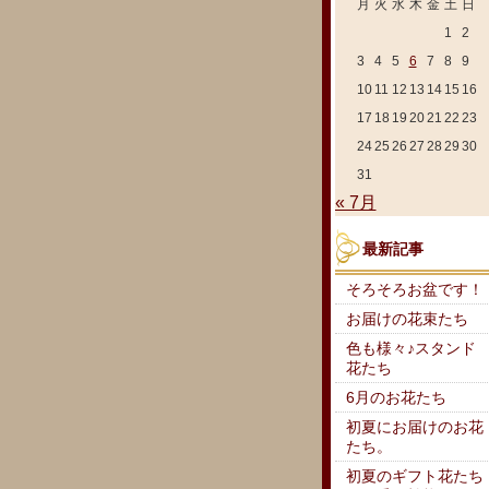
月
火
水
木
金
土
日
1
2
3
4
5
6
7
8
9
10
11
12
13
14
15
16
17
18
19
20
21
22
23
24
25
26
27
28
29
30
31
« 7月
最新記事
そろそろお盆です！
お届けの花束たち
色も様々♪スタンド
花たち
6月のお花たち
初夏にお届けのお花
たち。
初夏のギフト花たち