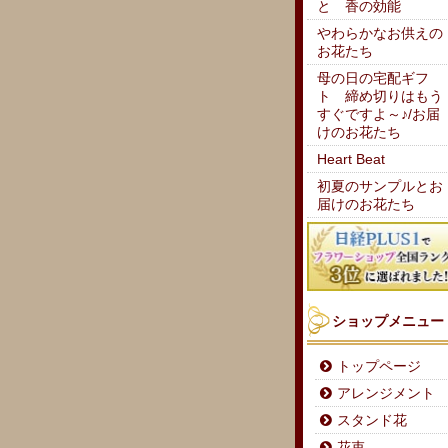
と 香の効能
やわらかなお供えの
お花たち
母の日の宅配ギフ
ト 締め切りはもう
すぐですよ～♪/お届
けのお花たち
Heart Beat
初夏のサンプルとお
届けのお花たち
ショップメニュー
トップページ
アレンジメント
スタンド花
花束