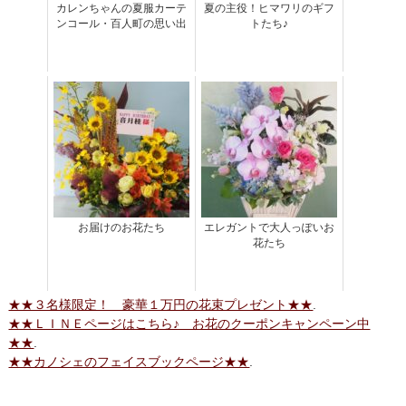
カレンちゃんの夏服カーテ
夏の主役！ヒマワリのギフ
ンコール・百人町の思い出
トたち♪
お届けのお花たち
エレガントで大人っぽいお
花たち
★★３名様限定！ 豪華１万円の花束プレゼント★★
.
★★ＬＩＮＥページはこちら♪ お花のクーポンキャンペーン中
★★
.
★★カノシェのフェイスブックページ★★
.