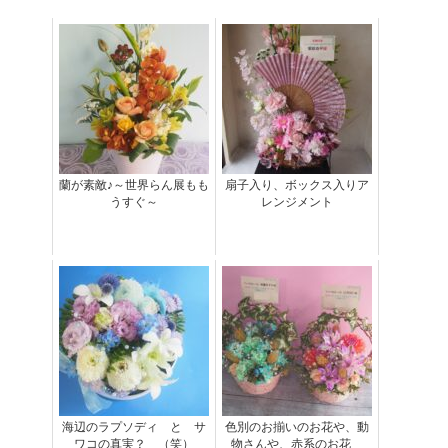
蘭が素敵♪～世界らん展もも
扇子入り、ボックス入りア
うすぐ～
レンジメント
海辺のラプソディ と サ
色別のお揃いのお花や、動
ワコの真実？ （笑）
物さんや、赤系のお花