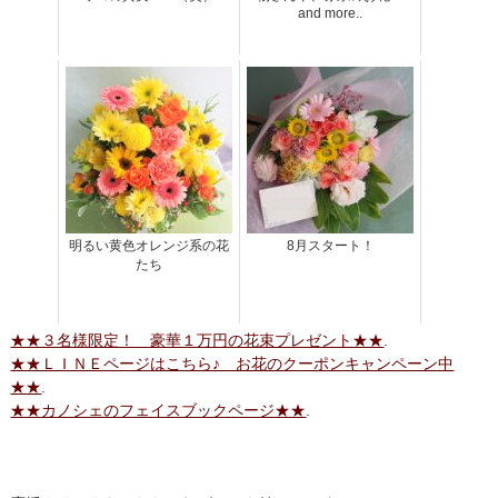
and more..
明るい黄色オレンジ系の花
8月スタート！
たち
★★３名様限定！ 豪華１万円の花束プレゼント★★
.
★★ＬＩＮＥページはこちら♪ お花のクーポンキャンペーン中
★★
.
★★カノシェのフェイスブックページ★★
.