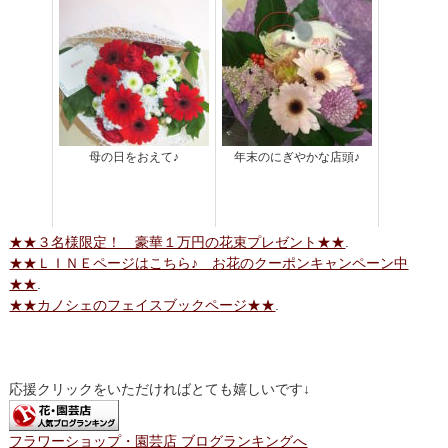
母の日をおえて♪
年末のにぎやかな店頭♪
★★３名様限定！ 豪華１万円の花束プレゼント★★
.
★★ＬＩＮＥページはこちら♪ お花のクーポンキャンペーン中
★★
.
★★カノシェのフェイスブックページ★★
.
応援クリックをいただければとても嬉しいです↓
フラワーショップ・園芸店 ブログランキングへ