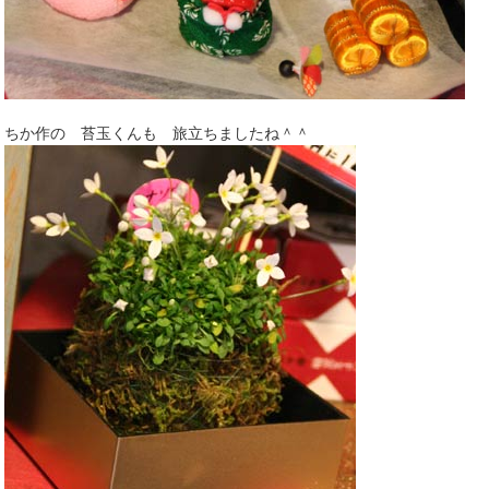
ちか作の 苔玉くんも 旅立ちましたね＾＾