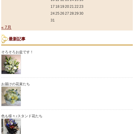
17
18
19
20
21
22
23
24
25
26
27
28
29
30
31
« 7月
最新記事
そろそろお盆です！
お届けの花束たち
色も様々♪スタンド花たち