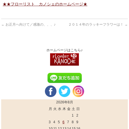
★★フローリスト カノシェのホームページ★
←
お正月へ向けて／感激の、、、♪
２０１４年のラッキーフラワーは！
→
ホームページはこちら♪
2026年8月
月
火
水
木
金
土
日
1
2
3
4
5
6
7
8
9
10
11
12
13
14
15
16