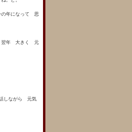
今の年になって 思
 翌年 大きく 元
話しながら 元気