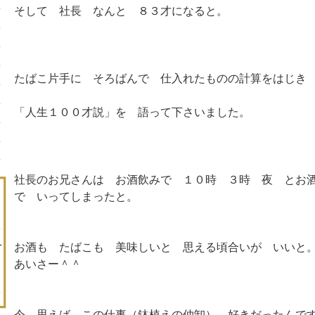
そして 社長 なんと ８３才になると。
たばこ片手に そろばんで 仕入れたものの計算をはじ
「人生１００才説」を 語って下さいました。
社長のお兄さんは お酒飲みで １０時 ３時 夜 とお
で いってしまったと。
お酒も たばこも 美味しいと 思える頃合いが いいと
あいさー＾＾
今 思えば この仕事（鉢植えの仲卸） 好きだったんで