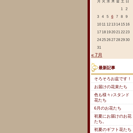
月
火
水
木
金
土
日
1
2
3
4
5
6
7
8
9
10
11
12
13
14
15
16
17
18
19
20
21
22
23
24
25
26
27
28
29
30
31
« 7月
最新記事
そろそろお盆です！
お届けの花束たち
色も様々♪スタンド
花たち
6月のお花たち
初夏にお届けのお花
たち。
初夏のギフト花たち