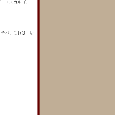
ア エスカルゴ。
トチバ。これは 店