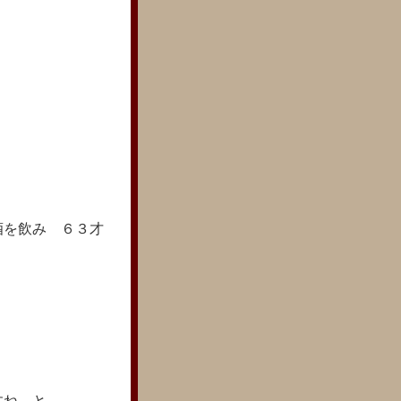
き
酒を飲み ６３才
。
すね。と。