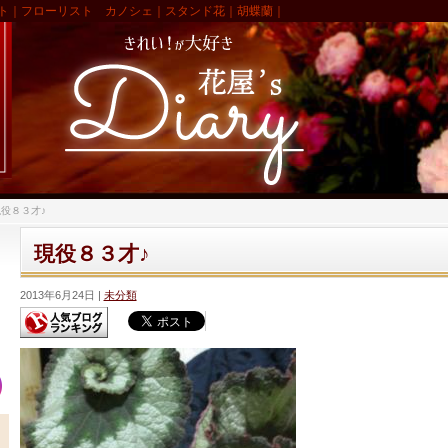
ト｜フローリスト カノシェ｜スタンド花｜胡蝶蘭｜
役８３才♪
現役８３才♪
2013年6月24日
未分類