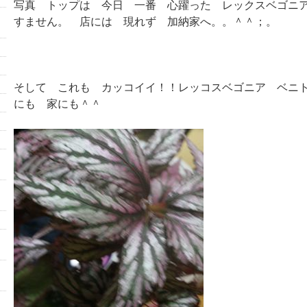
写真 トップは 今日 一番 心躍った レックスベゴニ
すません。 店には 現れず 加納家へ。。＾＾；。
そして これも カッコイイ！！レッコスベゴニア ベニ
にも 家にも＾＾