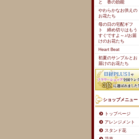
と 香の効能
やわらかなお供えの
お花たち
母の日の宅配ギフ
ト 締め切りはもう
すぐですよ～♪/お届
けのお花たち
Heart Beat
初夏のサンプルとお
届けのお花たち
ショップメニュー
トップページ
アレンジメント
スタンド花
花束