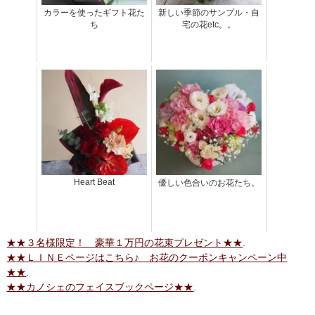
カラーを使ったギフト花た
新しい季節のサンプル・自
ち
宅の花etc。。
Heart Beat
優しい色合いのお花たち。
★★３名様限定！ 豪華１万円の花束プレゼント★★
.
★★ＬＩＮＥページはこちら♪ お花のクーポンキャンペーン中
★★
.
★★カノシェのフェイスブックページ★★
.