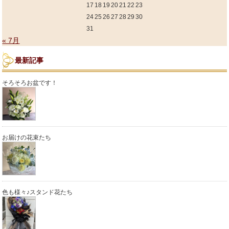
17
18
19
20
21
22
23
24
25
26
27
28
29
30
31
« 7月
最新記事
そろそろお盆です！
お届けの花束たち
色も様々♪スタンド花たち