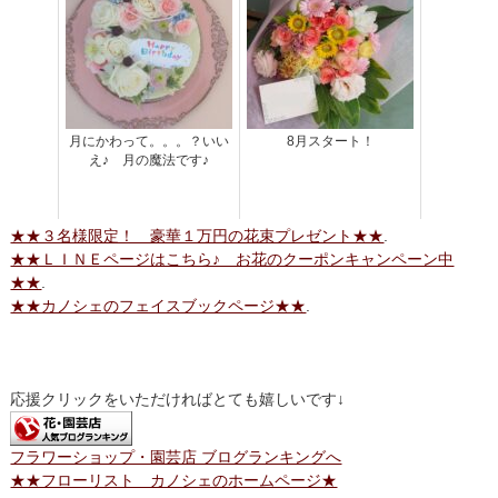
月にかわって。。。？いい
8月スタート！
え♪ 月の魔法です♪
★★３名様限定！ 豪華１万円の花束プレゼント★★
.
★★ＬＩＮＥページはこちら♪ お花のクーポンキャンペーン中
★★
.
★★カノシェのフェイスブックページ★★
.
応援クリックをいただければとても嬉しいです↓
フラワーショップ・園芸店 ブログランキングへ
★★フローリスト カノシェのホームページ★