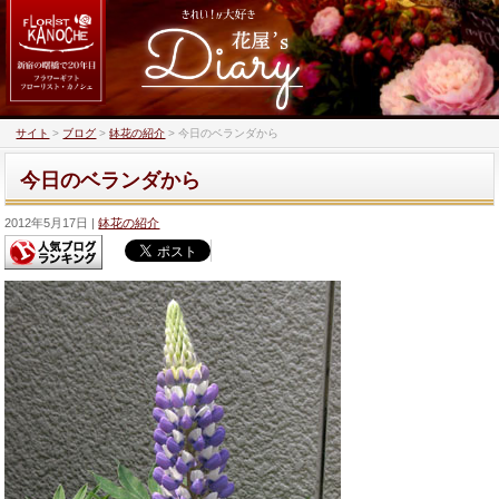
サイト
>
ブログ
>
鉢花の紹介
>
今日のベランダから
今日のベランダから
2012年5月17日
鉢花の紹介