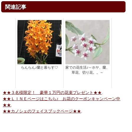
関連記事
らんらん♪蘭と暮らす♡
家での花生活♪～ホヤ、蘭、
草花、切り花。。～
★★３名様限定！ 豪華１万円の花束プレゼント★★
.
★★ＬＩＮＥページはこちら♪ お花のクーポンキャンペーン中
★★
.
★★カノシェのフェイスブックページ★★
.