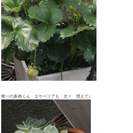
唯一の多肉くん エケベリアも 次々 増えて♪