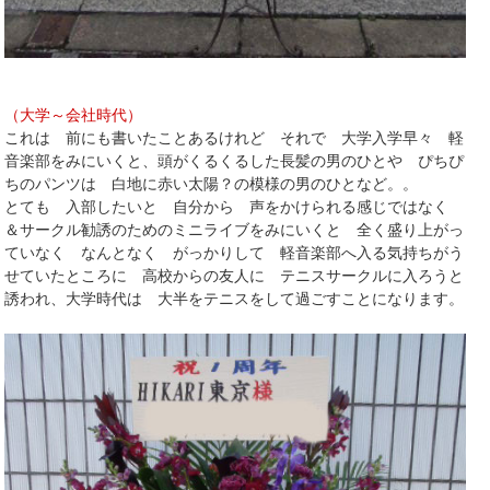
（大学～会社時代）
これは 前にも書いたことあるけれど それで 大学入学早々 軽
音楽部をみにいくと、頭がくるくるした長髪の男のひとや ぴちぴ
ちのパンツは 白地に赤い太陽？の模様の男のひとなど。。
とても 入部したいと 自分から 声をかけられる感じではなく
＆サークル勧誘のためのミニライブをみにいくと 全く盛り上がっ
ていなく なんとなく がっかりして 軽音楽部へ入る気持ちがう
せていたところに 高校からの友人に テニスサークルに入ろうと
誘われ、大学時代は 大半をテニスをして過ごすことになります。