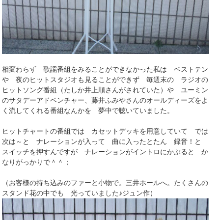
相変わらず 歌謡番組をみることができなかった私は ベストテン
や 夜のヒットスタジオも見ることができず 毎週末の ラジオの
ヒットソング番組（たしか井上順さんがされていた）や ユーミン
のサタデーアドベンチャー、藤井ふみやさんのオールディーズをよ
く流してくれる番組なんかを 夢中で聴いていました。
ヒットチャートの番組では カセットデッキを用意していて では
次は～と ナレーションが入って 曲に入ったとたん 録音！と
スイッチを押すんですが ナレーションがイントロにかぶると か
なりがっかりで＾＾；
（お客様の持ち込みのファーと小物で。三井ホールへ。たくさんの
スタンド花の中でも 光っていました♪ジュン作）