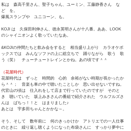
私は 森高千里さん、聖子ちゃん、ユーミン、工藤静香さん な
ど を。
爆風スランプや ユニコーン、も。
KOJI は 久保田利伸さん、徳永英明さんが十八番。ああ、LOOK
のシャイニオンよく歌っていたなあ。
&KOJIの仲間たちと飲み会をすると 相当盛り上がり カラオケボ
ックスでは みんなソファの上に総立ちで 踊りながら 歌う 歌
う（笑） チューチュートレインとかね。あの頃です＾＾
（花屋時代）
花屋時代は ずっと 時間的 心的 余裕がない時期が長かったか
ら＾＾； 音楽も車の中で聴いたことしか 思い出せないですね。
代官山の頃は 仕入れをして店まで行っていたのですが そのと
き 聴いていた 坂上みきさんの番組で紹介された ウルフルズさ
んは ばちっ！！と はまりました♪
あとは 宇多田ちゃんとかかな～。
そう、そして 数年前に 何のきっかけか アトリエでの一人仕事
のときに 繰り返し聴くようになった布袋さんに すっかり夢中に