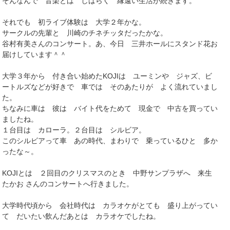
そんなんで 音楽とは しばらく 縁遠い生活が続きます。
それでも 初ライブ体験は 大学２年かな。
サークルの先輩と 川崎のチネチッタだったかな。
谷村有美さんのコンサート。あ、今日 三井ホールにスタンド花お
届けしています＾＾
大学３年から 付き合い始めたKOJIは ユーミンや ジャズ、ビ
ートルズなどが好きで 車では そのあたりが よく流れていまし
た。
ちなみに車は 彼は バイト代をためて 現金で 中古を買ってい
ましたね。
１台目は カローラ。２台目は シルビア。
このシルビアって車 あの時代、まわりで 乗っているひと 多か
ったな～。
KOJIとは ２回目のクリスマスのとき 中野サンプラザへ 来生
たかお さんのコンサートへ行きました。
大学時代頃から 会社時代は カラオケがとても 盛り上がってい
て だいたい飲んだあとは カラオケでしたね。