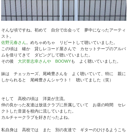
そんな頃ですね。初めて 自分で出会って 夢中になったアーティ
スト。
佐野元春さん
。めちゃめちゃ リピートして聴いていました。
この頃は 確か 貸しレコード屋さんで カセットテープのアルバ
ムを借りてきて ダビングして聴いていました。
その後
大沢誉志幸さんや BOOWY
も よく聴いていました。
妹は チェッカーズ、尾崎豊さんを よく聴いていて、特に 親に
しかられると 尾崎豊さんシャウト！ 聴いてました（笑）
そして 高校の頃は 洋楽が主流。
仲の良かった友達は放送クラブに所属していて お昼の時間 セレ
クトした音楽を校内に流していました。
カルチャークラブを好きだったよね。
私自身は 高校では また 別の友達で ギターのひけるようこち