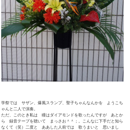
学祭では サザン、爆風スランプ、聖子ちゃんなんかを ようこち
ゃんと二人で演奏。
ただ、このとき私は 瞳はダイアモンドを歌ったんですが あとか
ら 録音テープを聴いて まっさお＾＾；。こんなに下手だと知ら
なくて（笑）二度と ああした人前では 歌うまいと 思いまし