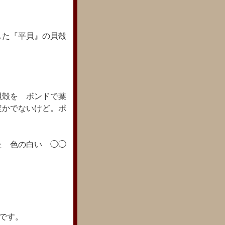
した『平貝』の貝殻
）
貝殻を ボンドで葉
定かでないけど。ポ
た 色の白い ◯◯
粋です。