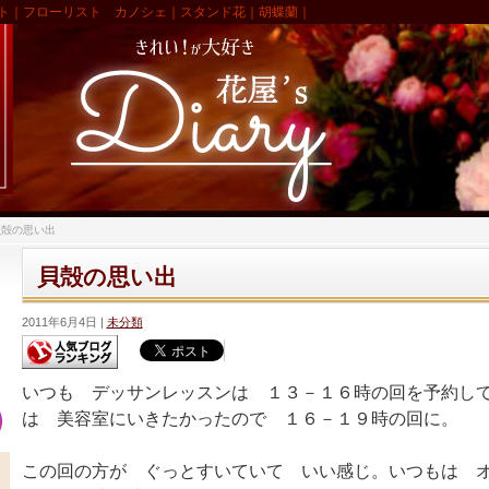
ト｜フローリスト カノシェ｜スタンド花｜胡蝶蘭｜
貝殻の思い出
貝殻の思い出
2011年6月4日
未分類
いつも デッサンレッスンは １３－１６時の回を予約し
は 美容室にいきたかったので １６－１９時の回に。
この回の方が ぐっとすいていて いい感じ。いつもは 