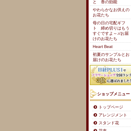
と 香の効能
やわらかなお供えの
お花たち
母の日の宅配ギフ
ト 締め切りはもう
すぐですよ～♪/お届
けのお花たち
Heart Beat
初夏のサンプルとお
届けのお花たち
ショップメニュー
トップページ
アレンジメント
スタンド花
花束