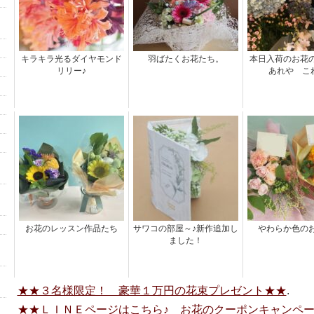
キラキラ光るダイヤモンド
羽ばたくお花たち。
本日入荷のお花
リリー♪
あれや こ
お花のレッスン作品たち
サワコの部屋～♪新作追加し
やわらか色の
ました！
★★３名様限定！ 豪華１万円の花束プレゼント★★
.
★★ＬＩＮＥページはこちら♪ お花のクーポンキャンペ