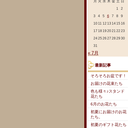
月
火
水
木
金
土
日
1
2
3
4
5
6
7
8
9
10
11
12
13
14
15
16
17
18
19
20
21
22
23
24
25
26
27
28
29
30
31
« 7月
最新記事
そろそろお盆です！
お届けの花束たち
色も様々♪スタンド
花たち
6月のお花たち
初夏にお届けのお花
たち。
初夏のギフト花たち