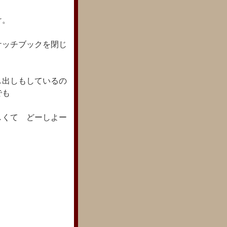
。
け。
ケッチブックを閉じ
し出しもしているの
でも
しくて どーしよー