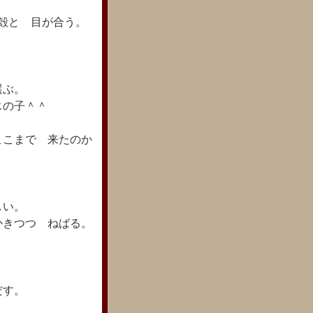
殻と 目が合う。
選ぶ。
じの子＾＾
ここまで 来たのか
しい。
かきつつ ねばる。
だす。