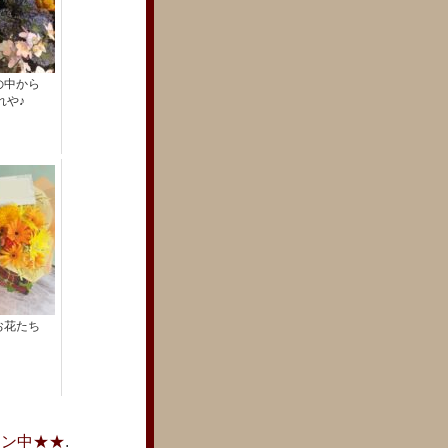
の中から
れや♪
お花たち
ーン中★★
.