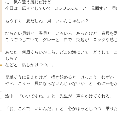
に 気を遣う感じだけど
今日は 広々としていて ふふん♪ふん と 見回すと 貝
もうすぐ 夏だしね、貝 いいんじゃない？
ひらたい貝殻と 巻貝と いろいろ あったけど 巻貝を
ごつごつしていて グレーと 白で 突起が ロックな感
あなた 何歳くらいかしら。どこの海にいて どうして 
しら？
などと 話しかけつつ。。
簡単そうに見えたけど 描き始めると けっこう むずか
やべ こりゃ 貝にならないんじゃないか と 心に汗を
途中 『いいですね。』と 先生が 声をかけてくれる。
『お、これで いいんだ。』と 心がほっとしつつ 乗り