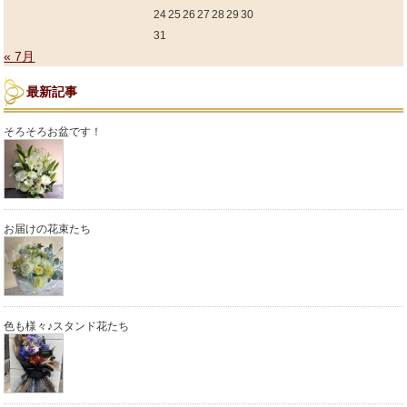
24
25
26
27
28
29
30
31
« 7月
最新記事
そろそろお盆です！
お届けの花束たち
色も様々♪スタンド花たち