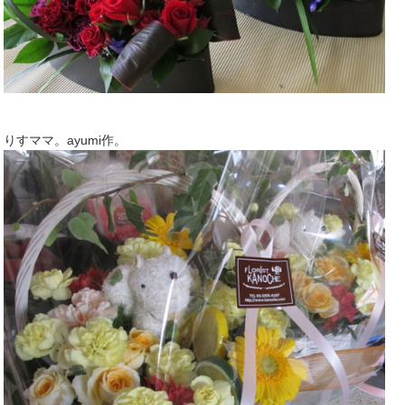
りすママ。ayumi作。