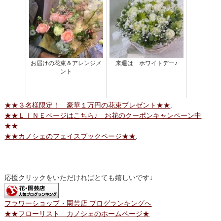
お届けの花束＆アレンジメ
来週は ホワイトデー♪
ント
★★３名様限定！ 豪華１万円の花束プレゼント★★
.
★★ＬＩＮＥページはこちら♪ お花のクーポンキャンペーン中
★★
.
★★カノシェのフェイスブックページ★★
.
応援クリックをいただければとても嬉しいです↓
フラワーショップ・園芸店 ブログランキングへ
★★フローリスト カノシェのホームページ★