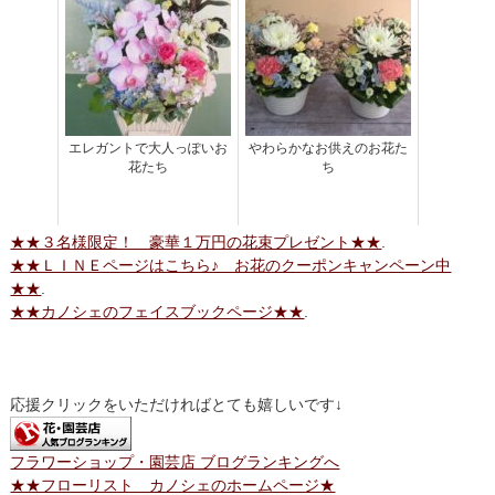
エレガントで大人っぽいお
やわらかなお供えのお花た
花たち
ち
★★３名様限定！ 豪華１万円の花束プレゼント★★
.
★★ＬＩＮＥページはこちら♪ お花のクーポンキャンペーン中
★★
.
★★カノシェのフェイスブックページ★★
.
応援クリックをいただければとても嬉しいです↓
フラワーショップ・園芸店 ブログランキングへ
★★フローリスト カノシェのホームページ★