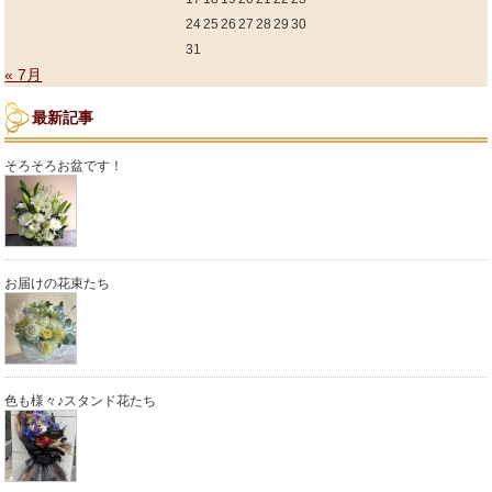
24
25
26
27
28
29
30
31
« 7月
最新記事
そろそろお盆です！
お届けの花束たち
色も様々♪スタンド花たち