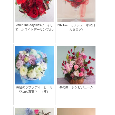
Valentine day kiss♡ そし
2021年 カノシェ 母の日
て ホワイトデーサンプル♪
カタログ♪
海辺のラプソディ と サ
冬の蘭 シンビジューム
ワコの真実？ （笑）